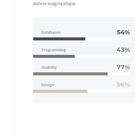
dolore magna aliqua.
54%
Databases
43%
Programming
77%
Usability
56%
Design