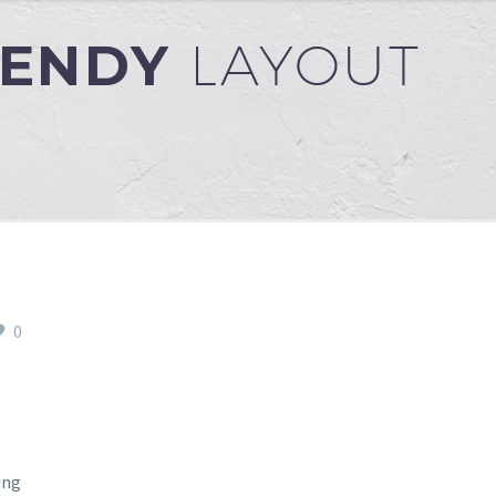
RENDY
LAYOUT
0
ing